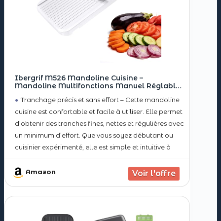
Ibergrif M526 Mandoline Cuisine –
Mandoline Multifonctions Manuel Réglable
1–4 mm, Coupe-Légumes avec Protection
Tranchage précis et sans effort – Cette mandoline
anti-doigts & Verrou de Sécurité, Nettoyage
Facile, pour Chou, Oignon, Carotte, Citron
cuisine est confortable et facile à utiliser. Elle permet
d’obtenir des tranches fines, nettes et régulières avec
un minimum d’effort. Que vous soyez débutant ou
cuisinier expérimenté, elle est simple et intuitive à
prendre en main
Épaisseur réglable 1–4 mm – Cette
Amazon