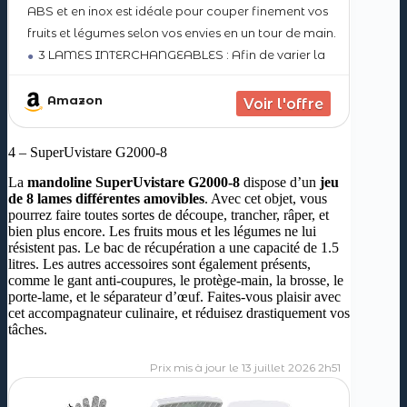
ABS et en inox est idéale pour couper finement vos
fruits et légumes selon vos envies en un tour de main.
3 LAMES INTERCHANGEABLES : Afin de varier la
présentation de vos légumes, la mandoline est
munie de 3
Amazon
4 – SuperUvistare G2000-8
La
mandoline SuperUvistare G2000-8
dispose d’un
jeu
de 8 lames différentes amovibles
. Avec cet objet, vous
pourrez faire toutes sortes de découpe, trancher, râper, et
bien plus encore. Les fruits mous et les légumes ne lui
résistent pas. Le bac de récupération a une capacité de 1.5
litres. Les autres accessoires sont également présents,
comme le gant anti-coupures, le protège-main, la brosse, le
porte-lame, et le séparateur d’œuf. Faites-vous plaisir avec
cet accompagnateur culinaire, et réduisez drastiquement vos
tâches.
13 juillet 2026 2h51