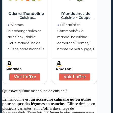
vos doigts pendant
l’utilisation
COMPOSITION:
Oderra Mandoline
Mandolines de
Cuisine
Cuisine – Coupe
Multifonctions 6
Legume
6 lames
Efficacité et
Lames en Inox –
Multifonctions –
Coupe Légumes
Mandoline
interchangeables en
Commodité: Ce
avec Protection de
Professionnelle
acier inoxydable:
mandoline cuisine
Sécurité pour
Cuisine avec 5
Trancher et Râper
Lames
Cette mandoline de
comprend 5 lames, 1
Légumes et Fruits
Interchangeables
cuisine professionnelle
brosse de nettoyage, 1
– Mandoline
Japonaise pour
dispose de 6 lames de
protection pour les
Tranche/Julienne
haute qualité pour
mains et un récipient
trancher, râper et
de grande capacité
Amazon
Amazon
couper en julienne.
de 1,7 L pour les
Idéale comme coupe
besoins quotidiens de
légumes
tranchage, de
Qu’est-ce qu’une mandoline de cuisine ?
multifonctions pour
déchiquetage et de
obtenir des résultats
hachage. Simplifiez la
La mandoline est
un accessoire culinaire qu’on utilise
uniformes et rapides
préparation des repas
pour couper des légumes en tranches
. Elle se décline en
plusieurs variantes, afin d’offrir davantage de
avec une grande
et appréciez le plaisir
fonctionnalités. Toutefois, l’élément le plus commun pour