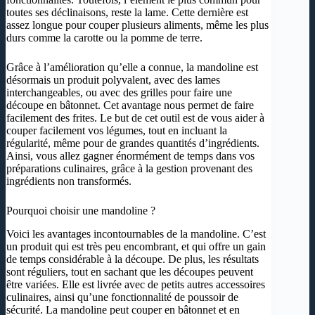
précision
de cuisiner
toutes ses déclinaisons, reste la lame. Cette dernière est
Matériaux sûrs et
Lames
assez longue pour couper plusieurs aliments, même les plus
durs comme la carotte ou la pomme de terre.
durables: Fabriquée
en acier inoxydable
Grâce à l’amélioration qu’elle a connue, la mandoline est
304
désormais un produit polyvalent, avec des lames
interchangeables, ou avec des grilles pour faire une
découpe en bâtonnet. Cet avantage nous permet de faire
facilement des frites. Le but de cet outil est de vous aider à
couper facilement vos légumes, tout en incluant la
régularité, même pour de grandes quantités d’ingrédients.
Ainsi, vous allez gagner énormément de temps dans vos
préparations culinaires, grâce à la gestion provenant des
ingrédients non transformés.
Pourquoi choisir une mandoline ?
Voici les avantages incontournables de la mandoline. C’est
un produit qui est très peu encombrant, et qui offre un gain
de temps considérable à la découpe. De plus, les résultats
sont réguliers, tout en sachant que les découpes peuvent
être variées. Elle est livrée avec de petits autres accessoires
culinaires, ainsi qu’une fonctionnalité de poussoir de
sécurité. La mandoline peut couper en bâtonnet et en