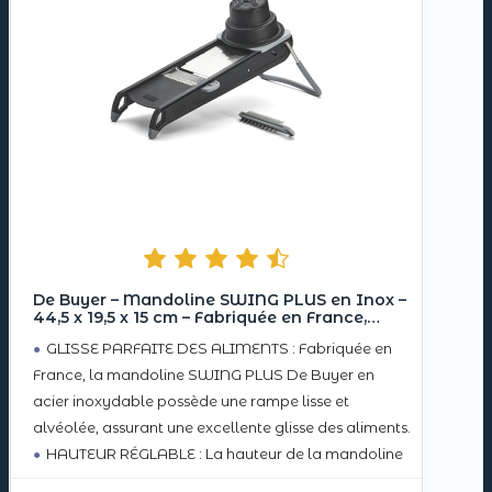
De Buyer – Mandoline SWING PLUS en Inox –
44,5 x 19,5 x 15 cm – Fabriquée en France,
Hauteur Réglable, Sécurité Totale pour une
GLISSE PARFAITE DES ALIMENTS : Fabriquée en
Découpe Précise de Rondelles, Juliennes et
autres
France, la mandoline SWING PLUS De Buyer en
acier inoxydable possède une rampe lisse et
alvéolée, assurant une excellente glisse des aliments.
HAUTEUR RÉGLABLE : La hauteur de la mandoline
SWING PLUS est adaptable grâce à un nouveau