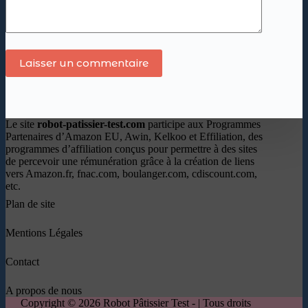
Laisser un commentaire
Le site
robot-patissier-test.com
participe aux Programmes
Partenaires d’Amazon EU, Awin, Kelkoo et Effiliation, des
programmes d’affiliation conçus pour permettre à des sites
de percevoir une rémunération grâce à la création de liens
vers Amazon.fr, fnac.com, boulanger.com, cdiscount.com,
etc.
Plan de site
Mentions Légales
Contact
A propos de nous
Copyright © 2026 Robot Pâtissier Test - | Tous droits