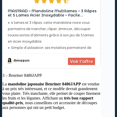
MASTRAD – Mandoline Multilames – 3 Râpes
et 5 Lames Acier Inoxydable – Facile
D’utilisation – Confort & Sécurité – 1 Poussoir –
4 lames et 3 râpes: cette mandoline noire vous
Coloris Noir
permettra de trancher, râper, émincer, découper
toutes sortes d’aliments grâce à son jeu de 5 lames
en acier inoxydable.
Simple d’utilisation: ses molettes permettent de
régler l’épaisseur de coupe et la taille des frites et
juliennes.
Amazon
Confort & sécurité: utilisez votre
3 – Benriner 8486JAPP
La
mandoline japonaise Benriner 8486JAPP
est vendue
à un prix très intéressant, et ce modèle devrait grandement
vous plaire. Très tranchante, elle permet de couper finement
les fruits et les légumes. Affichant un
très bon rapport
qualité-prix
, nous conseillons cet accessoire de découpes
aux personnes qui ont un petit budget.