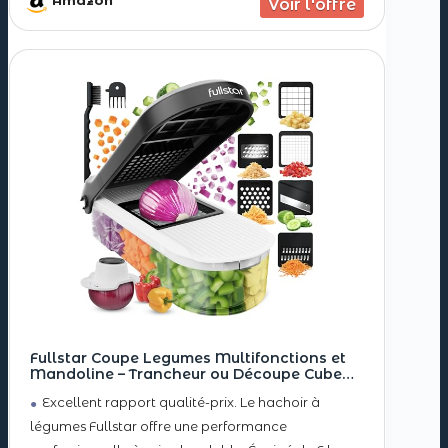
Amazon
Fullstar Coupe Legumes Multifonctions et
Mandoline – Trancheur ou Découpe Cube
Oignons Carottes Concombres Frites Fruits –
Excellent rapport qualité-prix. Le hachoir à
Rapeuse Legume et Fromage – Cuisine
Accessoires (Compact 6-en-1 Blanc)
légumes Fullstar offre une performance