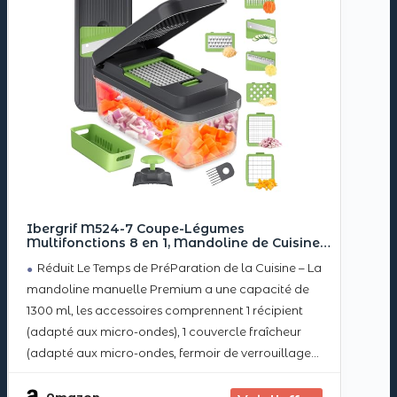
Ibergrif M524-7 Coupe-Légumes
Multifonctions 8 en 1, Mandoline de Cuisine
Professionnelle, Vegetable Chopper avec Bac
Réduit Le Temps de PréParation de la Cuisine – La
Collecteur, Hachoir à Légumes Manuel pour
Fruits, Légumes, Oignons, Fromage
mandoline manuelle Premium a une capacité de
1300 ml, les accessoires comprennent 1 récipient
(adapté aux micro-ondes), 1 couvercle fraîcheur
(adapté aux micro-ondes, fermoir de verrouillage
inclus), 1 porte-couteau, 1 poignée de sécurité, 1
panier d’égouttage (avec fente pour les