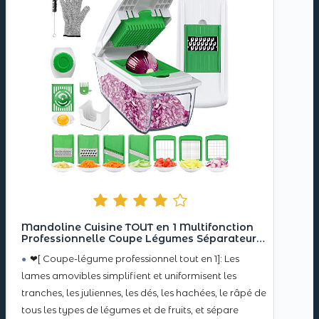
Mandoline Cuisine TOUT en 1 Multifonction
Professionnelle Coupe Légumes Séparateur
D’œuf 8 Lames Différentes Couteau
❤[ Coupe-légume professionnel tout en 1]: Les
Amovibles pour aubergine, concombre,
courgette, fromage, carotte
lames amovibles simplifient et uniformisent les
tranches, les juliennes, les dés, les hachées, le râpé de
tous les types de légumes et de fruits, et sépare