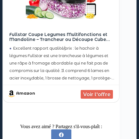
Fullstar Coupe Legumes Multifonctions et
Mandoline – Trancheur ou Découpe Cube
Oignons Carottes Concombres Frites Fruits –
Excellent rapport qualité/prix : le hachoir à
Rapeuse Legume et Fromage – Cuisine
Accessoires (Compact 6-en-1 Noir)
légumes Fullstar est une trancheuse à légumes et
une râpe à fromage abordable qui ne fait pas de
compromis sur la qualité. Il comprend 6 lames en
acier inoxydable, 1 brosse de nettoyage, 1 protège-
doigts et un récipient de 1,2 L pour une
Amazon
Vous avez aimé ? Partagez s'il-vous-plaît :