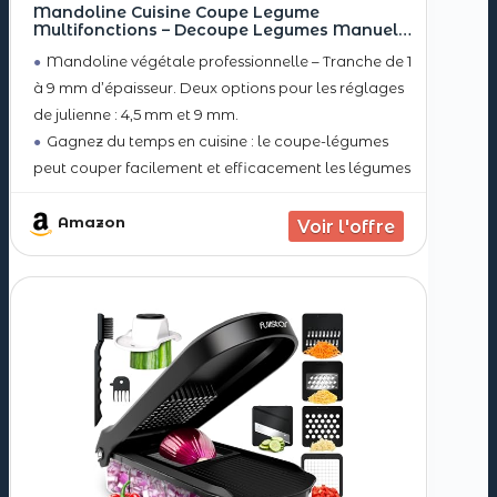
Mandoline Cuisine Coupe Legume
Multifonctions – Decoupe Legumes Manuel
Professionnelle Cuisine, Réglable en Acier
Mandoline végétale professionnelle – Tranche de 1
Inoxydable, Réalisez des Tranches Épaisses
de 1 à 9 mm
à 9 mm d’épaisseur. Deux options pour les réglages
de julienne : 4,5 mm et 9 mm.
Gagnez du temps en cuisine : le coupe-légumes
peut couper facilement et efficacement les légumes
en tranches ou en lanières, parfait pour les pommes
de terre,
Amazon