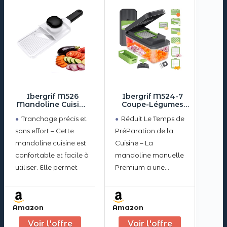
Ibergrif M526
Ibergrif M524-7
Mandoline Cuisine
Coupe-Légumes
– Mandoline
Multifonctions 8
Tranchage précis et
Réduit Le Temps de
Multifonctions
en 1, Mandoline de
Manuel Réglable
Cuisine
sans effort – Cette
PréParation de la
1–4 mm, Coupe-
Professionnelle,
mandoline cuisine est
Cuisine – La
Légumes avec
Vegetable Chopper
Protection anti-
avec Bac
confortable et facile à
mandoline manuelle
doigts & Verrou de
Collecteur, Hachoir
utiliser. Elle permet
Premium a une
Sécurité,
à Légumes Manuel
Nettoyage Facile,
pour Fruits,
d’obtenir des tranches
capacité de 1300 ml,
pour Chou, Oignon,
Légumes, Oignons,
fines, nettes et
les accessoires
Carotte, Citron
Fromage
régulières avec un
comprennent 1
Amazon
Amazon
minimum d’effort. Que
récipient (adapté aux