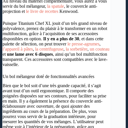
Au niveau du matériel complémentaire, vous aurez à vous
servir du bol mélangeur,
la spatule
, le couvercle anti-
projection et
le livre de recettes
Kenwood.
Puisque Titanium Chef XL jouit d’un très grand niveau de
polyvalence, prenez du plaisir à le transformer en un robot
multifonction, grâce à l’acquisition de ses accessoires
disponibles en option.
Il y en a plus de 30
, et dans cette
palette de sélection, on peut trouver
le presse-agrumes
,
l’appareil à pâtes
,
la centrifugeuse
,
la sorbetière
,
un couteau
et
une lame avec 6 disques
, ainsi qu’un bol multifonction
transparent. Ces accessoires sont compatibles avec le lave-
vaisselle.
Un bol mélangeur doté de fonctionnalités avancées
Bien que le bol soit d’une très grande capacité, il s’agit
avant tout d’un outil ergonomique. Il comporte des
poignées disposées sur ses contours, pour faciliter sa prise
en main. Il y a également la présence du couvercle anti-
éclaboussure avec ouverture, de quoi ajouter des
ingrédients au cours de la préparation. De plus, vous
pourrez vous servir de la graduation intérieure, pour
mesurer les quantités de vos mélanges. L’utilisateur peut
même voir à l’intérieur de la préparation, grâce aux