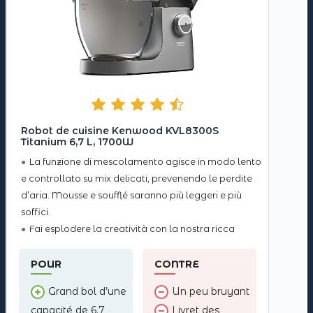
Robot de cuisine Kenwood KVL8300S
Titanium 6,7 L, 1700W
La funzione di mescolamento agisce in modo lento
e controllato su mix delicati, prevenendo le perdite
d’aria. Mousse e soufflé saranno più leggeri e più
soffici.
Fai esplodere la creatività con la nostra ricca
gamma di 25 accessori opzionali. Attaccandosi al
perno ad alta o bassa velocità, frulla, taglia,
POUR
CONTRE
sminuzza,
Grand bol d’une
Un peu bruyant
capacité de 6.7
Livret des