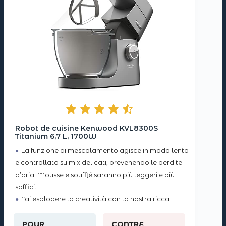
Robot de cuisine Kenwood KVL8300S
Titanium 6,7 L, 1700W
La funzione di mescolamento agisce in modo lento
e controllato su mix delicati, prevenendo le perdite
d’aria. Mousse e soufflé saranno più leggeri e più
soffici.
Fai esplodere la creatività con la nostra ricca
gamma di 25 accessori opzionali. Attaccandosi al
perno ad alta o bassa velocità, frulla, taglia,
POUR
CONTRE