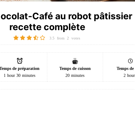
colat-Café au robot pâtissier 
recette complète
3.5
from
2
votes
Temps de préparation
Temps de cuisson
Temps de 
1
hour
30
minutes
20
minutes
2
hou