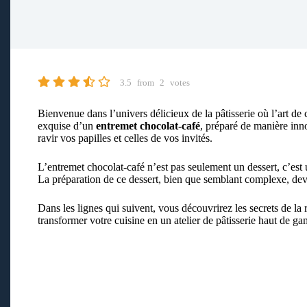
3.5
from
2
votes
Bienvenue dans l’univers délicieux de la pâtisserie où l’art de
exquise d’un
entremet chocolat-café
, préparé de manière inno
ravir vos papilles et celles de vos invités.
L’entremet chocolat-café n’est pas seulement un dessert, c’es
La préparation de ce dessert, bien que semblant complexe, devien
Dans les lignes qui suivent, vous découvrirez les secrets de la 
transformer votre cuisine en un atelier de pâtisserie haut de g