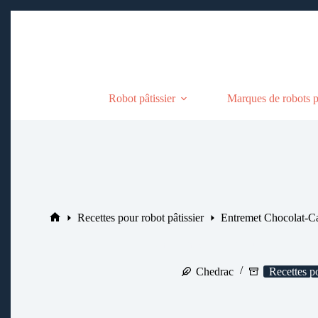
Passer
au
contenu
Robot pâtissier
Marques de robots pâ
Recettes pour robot pâtissier
Entremet Chocolat-Caf
Accueil
Entremet Chocolat-Café au robot pâtissie
Chedrac
Recettes po