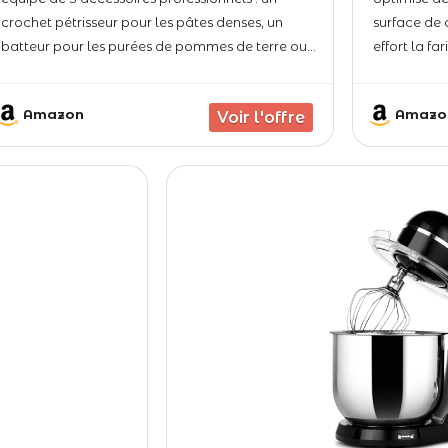
crochet pétrisseur pour les pâtes denses, un
surface de 
batteur pour les purées de pommes de terre ou
effort la fa
les salades, et un fouet pour les préparations
résultats m
légères comme
un petrin pa
Amazon
Amazo
【2