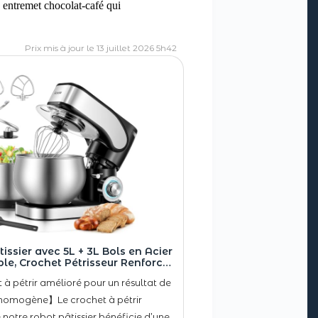
n entremet chocolat-café qui
13 juillet 2026 5h42
issier avec 5L + 3L Bols en Acier
le, Crochet Pétrisseur Renforcé,
bot Pâtissier Professionnel, 6+P
à pétrir amélioré pour un résultat de
 Pétrin, Crochet à Pâte, Batteur
 & Fouet pour Pâtisserie Mai
 homogène】Le crochet à pétrir
 notre robot pâtissier bénéficie d’une