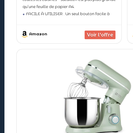
qu’une feuille de papier A4.
FACILE À UTILISER : Un seul bouton facile à
utiliser pour 12 vitesses et une fonction pulsepour
répondre à tous vos besoins en matière de
Amazon