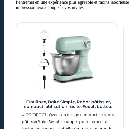
l’entremet en une expérience plus agréable et moins laborieuse.
impressionnera à coup sûr vos invités.
Moulinex, Bake Simple, Robot pâtissier,
compact, utilisation facile, Fouet, batteur
et crochet petrin, QA1413F0, Vert D’eau
COMPACT : Avec son design compact, le robot
pâtissierBake Simples’adapte parfaitement à
toutes les cuisines – sataillen’est pas plus grande