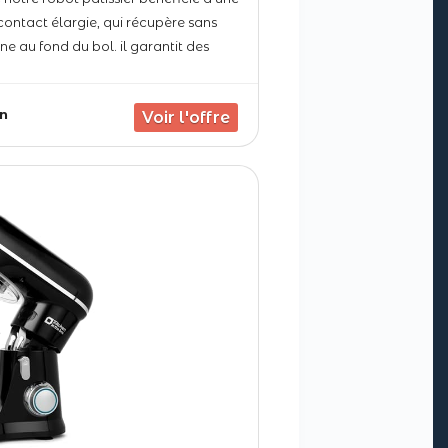
contact élargie, qui récupère sans
rine au fond du bol. il garantit des
oelleux sans retouche manuelle, pour
rfait à chaque utilisation.
n