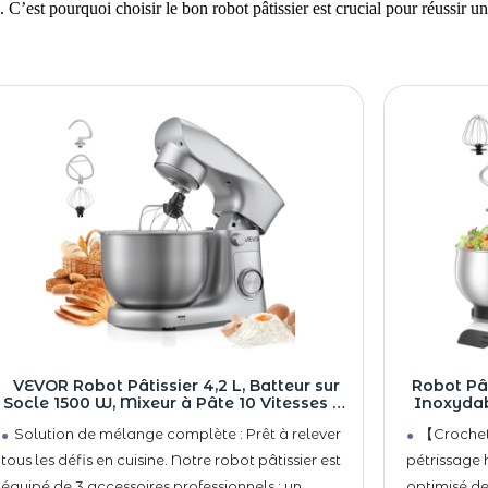
 C’est pourquoi choisir le bon robot pâtissier est crucial pour réussir u
VEVOR Robot Pâtissier 4,2 L, Batteur sur
Robot Pât
Socle 1500 W, Mixeur à Pâte 10 Vitesses et
Inoxydab
Fonction Pulse, Bol en Inox, Tête
1300W Ro
Solution de mélange complète : Prêt à relever
【Crochet 
Inclinable, avec Crochet Pétrisseur, Fouet
Vitesses
et Batteur, pour Mélange Pétrissage
Plat
tous les défis en cuisine. Notre robot pâtissier est
pétrissage
équipé de 3 accessoires professionnels : un
optimisé de