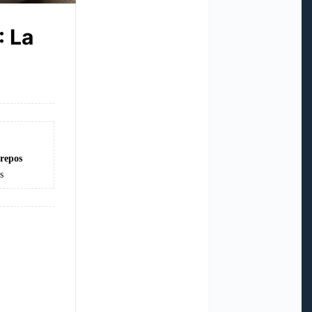
: La
repos
rs