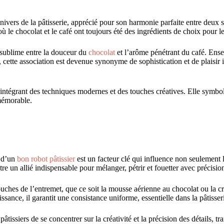
nivers de la pâtisserie, apprécié pour son harmonie parfaite entre deux s
ù le chocolat et le café ont toujours été des ingrédients de choix pour les
 sublime entre la douceur du
chocolat
et l’arôme pénétrant du café. Ensem
e, cette association est devenue synonyme de sophistication et de plaisir
intégrant des techniques modernes et des touches créatives. Elle symbolise
 mémorable.
n d’un
bon robot pâtissier
est un facteur clé qui influence non seulement la
 être un allié indispensable pour mélanger, pétrir et fouetter avec précisio
couches de l’entremet, que ce soit la mousse aérienne au chocolat ou la c
issance, il garantit une consistance uniforme, essentielle dans la pâtisseri
âtissiers de se concentrer sur la créativité et la précision des détails, t