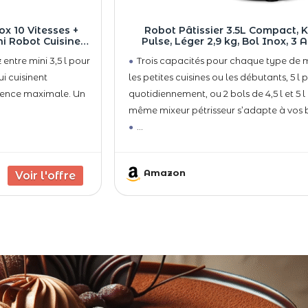
ox 10 Vitesses +
Robot Pâtissier 3.5L Compact, K
ni Robot Cuisine
Pulse, Léger 2,9 kg, Bol Inox, 3
tant (Vert Sauge)
Multifonction, Idéal Pâtisserie Ma
entre mini 3,5 l pour
Trois capacités pour chaque type de mai
ui cuisinent
les petites cuisines ou les débutants, 5 l 
alence maximale. Un
quotidiennement, ou 2 bols de 4,5 l et 5
même mixeur pétrisseur s’adapte à vos b
Amazon